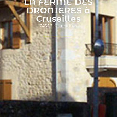
LA FERME DES
DRONIERES à
Cruseilles
74350 Cruseilles