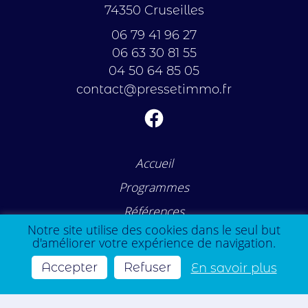
74350 Cruseilles
06 79 41 96 27
06 63 30 81 55
04 50 64 85 05
contact@pressetimmo.fr
Accueil
Programmes
Références
Notre site utilise des cookies dans le seul but
Acheter un bien
d'améliorer votre expérience de navigation.
Vendre un bien
Accepter
Refuser
En savoir plus
Société
Honoraires